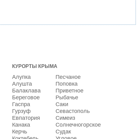
КУРОРТЫ КРЫМА
Алупка
Песчаное
Алушта
Поповка
Балаклава
Приветное
Береговое
Рыбачье
Гаспра
Саки
Гурзуф
Севастополь
Евпатория
Симеиз
Канака
Солнечногорское
Керчь
Судак
Коктебель
Угловое