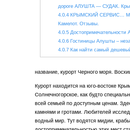
дороге АЛУШТА — СУДАК. Кры
4.0.4
КРЫМСКИЙ СЕРВИС… Мало
Камелот. Отзывы.
4.0.5
Достопримечательности А
4.0.6
Гостиницы Алушты – неза
4.0.7
Как найти самый дешевы
название, курорт Черного моря. Восх
Курорт находится на юго-востоке Кры
Солнечногорское, как будто специаль
всей семьей по доступным ценам. Зде
камнями и гротами. Любителей исслед
водный мир. Тут водятся мидии, краб
достопримечательностью этих мест ст