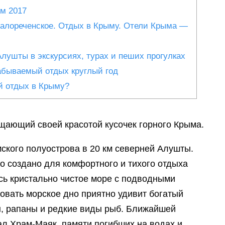
м 2017
реченское. Отдых в Крыму. Отели Крыма —
лушты в экскурсиях, турах и пеших прогулках
бываемый отдых круглый год
й отдых в Крыму?
ищающий своей красотой кусочек горного Крыма.
мского полуострова в 20 км северней Алушты.
но создано для комфортного и тихого отдыха
сь кристально чистое море с подводными
овать морское дно приятно удивит богатый
ы, рапаны и редкие виды рыб. Ближайшей
ал Храм-Маяк, памяти погибших на водах и