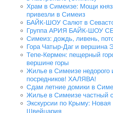
Храм в Симеизе: Мощи кня
привезли в Симеиз
БАЙК-ШОУ Салют в Севаст
Группа АРИЯ БАЙК-ШОУ 
Симеиз: дождь, ливень, пот
Гора Чатыр-Даг и вершина 
Тепе-Кермен: пещерный горо
вершине горы
Жилье в Симеизе недорого 
посредников! ХАЛЯВА!
Сдам летние домики в Сим
Жилье в Симеизе частный
Экскурсии по Крыму: Новая
Швейцария