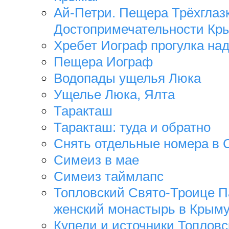
Ай-Петри. Пещера Трёхглазк
Достопримечательности Кр
Хребет Иограф прогулка на
Пещера Иограф
Водопады ущелья Люка
Ущелье Люка, Ялта
Таракташ
Таракташ: туда и обратно
Снять отдельные номера в 
Симеиз в мае
Симеиз таймлапс
Топловский Свято-Троице П
женский монастырь в Крым
Купели и источники Топловс