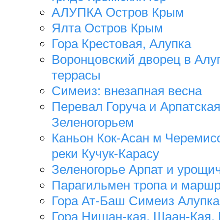
АЛУПКА Остров Крым
Ялта Остров Крым
Гора Крестовая, Алупка
Воронцовский дворец в Алу
террасы
Симеиз: внезапная весна
Перевал Горуча и Арпатская
Зеленогорьем
Каньон Кок-Асан м Черемис
реки Кучук-Карасу
Зеленогорье Арпат и урощи
Парагильмен тропа и маршр
Гора Ат-Баш Симеиз Алупка
Гора Нишан-кая, Шаан-Кая,