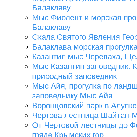
Балаклаву
Мыс Фиолент и морская про
Балаклаву
Скала Святого Явления Геор
Балаклава морская прогулк
Казантип мыс Черепаха, Ще
Мыс Казантип заповедник. 
природный заповедник
Мыс Айя, прогулка по ланд
заповеднику Мыс Айя
Воронцовский парк в Алупке
Чертова лестница Шайтан-
От Чертовой лестницы до Ф
гряде Крымских гор