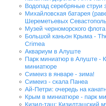
Водопад серебряные струи 
Михайловская батарея (рав
Шереметьевых Севастопол
Музей черноморского флота
Большой каньон Крыма - The
Crimea
Аквариум в Алуште
Парк миниатюр в Алуште - 
миниатюре
Cимеиз в январе - зима!
Симеиз - скала Панеа
Ай-Петри: очередь на канат
Крым в миниатюре - парк м
Кизил-таш: Кизилташский м