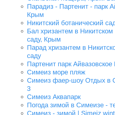
Парадиз - Партенит - парк А
Крым
Никитский ботанический са
Бал хризантем в Никитском
саду, Крым
Парад хризантем в Никитск
саду
Партенит парк Айвазовское
Симеиз море пляж
Симеиз фаер-шоу Отдых в С
3
Симеиз Аквапарк
Погода зимой в Симеизе - т
Симеиз - зимой | Simeiz winte