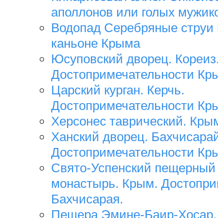
аполлонов или голых мужик
Водопад Серебряные струи
каньоне Крыма
Юсуповский дворец. Кореиз
Достопримечательности Кр
Царский курган. Керчь.
Достопримечательности Кр
Херсонес таврический. Кры
Ханский дворец. Бахчисарай
Достопримечательности Кр
Свято-Успенский пещерный
монастырь. Крым. Достопри
Бахчисарая.
Пещера Эмине-Баир-Хосар.