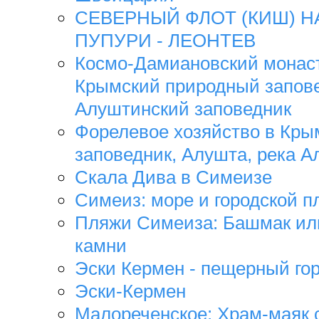
СЕВЕРНЫЙ ФЛОТ (КИШ) НА
ПУПУРИ - ЛЕОНТЕВ
Космо-Дамиановский монаст
Крымский природный запове
Алуштинский заповедник
Форелевое хозяйство в Кры
заповедник, Алушта, река А
Скала Дива в Симеизе
Симеиз: море и городской п
Пляжи Симеиза: Башмак ил
камни
Эски Кермен - пещерный го
Эски-Кермен
Малореченское: Храм-маяк 