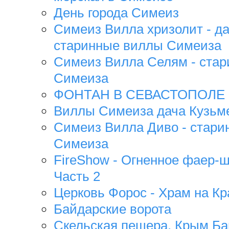
День города Симеиз
Симеиз Вилла хризолит - да
старинные виллы Симеиза
Симеиз Вилла Селям - стар
Симеиза
ФОНТАН В СЕВАСТОПОЛЕ
Виллы Симеиза дача Кузьме
Симеиз Вилла Диво - стари
Симеиза
FireShow - Огненное фаер-ш
Часть 2
Церковь Форос - Храм на Кр
Байдарские ворота
Скельская пещера, Крым Ба