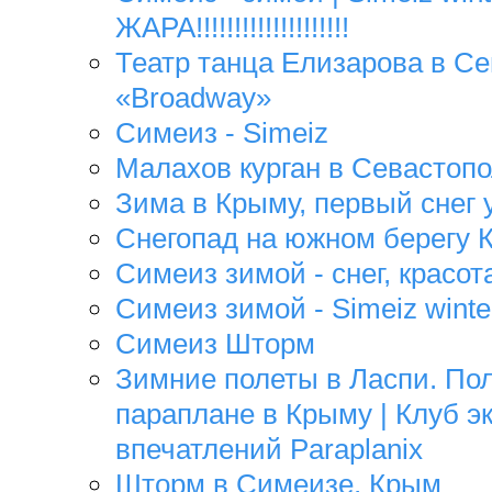
ЖАРА!!!!!!!!!!!!!!!!!!!!
Театр танца Елизарова в Се
«Broadway»
Cимеиз - Simeiz
Малахов курган в Севастоп
Зима в Крыму, первый снег 
Снегопад на южном берегу
Симеиз зимой - снег, красот
Симеиз зимой - Simeiz winte
Симеиз Шторм
Зимние полеты в Ласпи. По
параплане в Крыму | Клуб 
впечатлений Paraplanix
Шторм в Симеизе, Крым