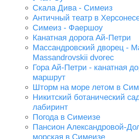
Скала Дива - Симеиз
Античный театр в Херсонес
Симеиз - Фаершоу
Канатная дорога Ай-Петри
Массандровский дворец - Ma
Massandrovskii dvorec
Гора Ай-Петри - канатная до
маршрут
Шторм на море летом в Сим
Никитский ботанический са
лабиринт
Погода в Симеизе
Пансион Александровой-Дол
морская в Симеизе