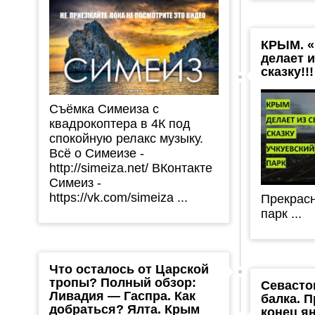
КРЫМ. «
делает 
сказку!!!
Съёмка Симеиза с
квадрокоптера в 4К под
спокойную релакс музыку.
Всё о Симеизе -
http://simeiza.net/ ВКонтакте
Симеиз -
https://vk.com/simeiza ...
Прекрас
парк ...
Что осталось от Царской
тропы? Полный обзор:
Севасто
Ливадия — Гаспра. Как
балка. 
добраться? Ялта. Крым
конец ян