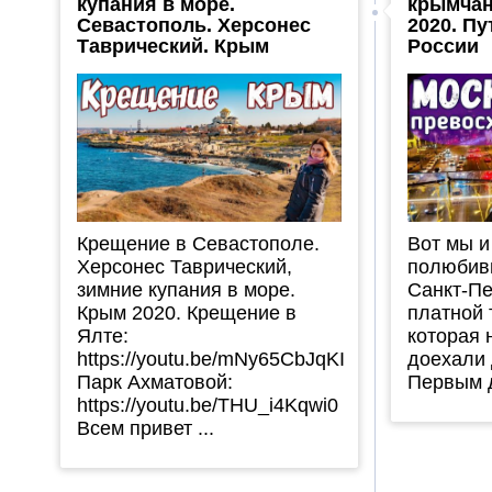
купания в море.
крымчан
Севастополь. Херсонес
2020. П
Таврический. Крым
России
Крещение в Севастополе.
Вот мы и
Херсонес Таврический,
полюбив
зимние купания в море.
Санкт-Пе
Крым 2020. Крещение в
платной 
Ялте:
которая 
https://youtu.be/mNy65CbJqKI
доехали 
Парк Ахматовой:
Первым д
https://youtu.be/THU_i4Kqwi0
Всем привет ...