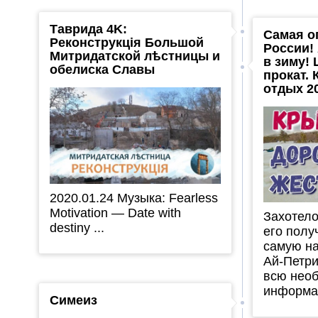
Таврида 4K:
Самая о
Реконструкція Большой
России!
Митридатской лѣстницы и
в зиму! 
обелиска Славы
прокат.
отдых 2
2020.01.24 Музыка: Fearless
Motivation — Date with
Захотело
destiny ...
его полу
самую н
Ай-Петри
всю нео
информац
Симеиз