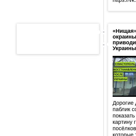
«Нищая»
окраины
приводи
Украины
Дорогие 
паблик с
показат
картину 
посёлков
которые 