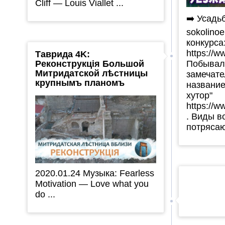
Cliff — Louis Viallet ...
➡️ Усадьб
sokolino
конкурса
https://
Таврида 4K:
Реконструкція Большой
Побывал
Митридатской лѣстницы
замечате
крупнымъ планомъ
названи
хутор"
https://w
. Виды в
потрясаю
2020.01.24 Музыка: Fearless
Motivation — Love what you
do ...