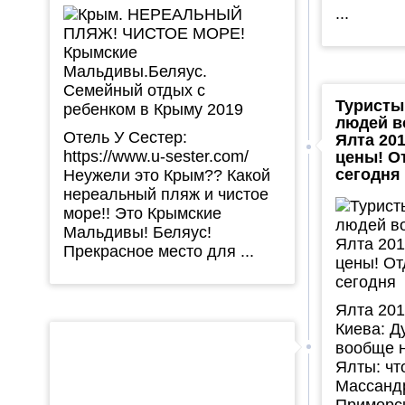
...
Туристы
людей в
Отель У Сестер:
Ялта 20
https://www.u-sester.com/
цены! О
сегодня
Неужели это Крым?? Какой
нереальный пляж и чистое
море!! Это Крымские
Мальдивы! Беляус!
Прекрасное место для ...
Ялта 201
Киева: 
вообще н
Ялты: чт
Массанд
Приморс