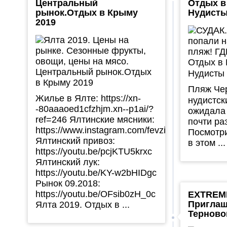
Центральный
Отдых в
рынок.Отдых в Крыму
Нудисты
2019
Пляж Че
Жилье в Ялте: https://xn-
нудистск
-80aaaoed1cfzhjm.xn--p1ai/?
ожидала 
ref=246 Ялтинские мясники:
почти ра
https://www.instagram.com/fevziyalta/
Посмотри
Ялтинский привоз:
в этом ...
https://youtu.be/pcjKTU5krxc
Ялтинский лук:
https://youtu.be/KY-w2bHIDgc
Рынок 09.2018:
https://youtu.be/OFsib0zH_0c
EXTREME
Приглаш
Ялта 2019. Отдых в ...
Терновог