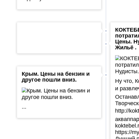
КОКТЕБЕ
потрати
Цены. Н
Жильё .
Крым. Цены на бензин и
другое пошли вниз.
Ну что, 
и развле
Останав
Творческ
...
http://ko
акваппарк
koktebel
https://my
Лучший пр