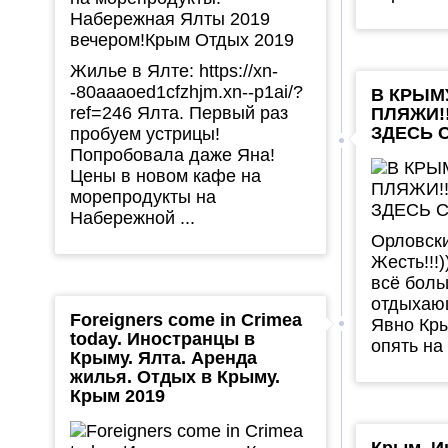
Жилье в Ялте: https://xn-
-80aaaoed1cfzhjm.xn--p1ai/?
В КРЫМ
ref=246 Ялта. Первый раз
ПЛЯЖИ!
ЗДЕСЬ С
пробуем устрицы!
Попробовала даже Яна!
Цены в новом кафе на
морепродукты на
Набережной ...
Орловски
Жесть!!!
всё боль
отдыхающ
Foreigners come in Crimea
Явно Кр
today. Иностранцы в
опять на 
Крыму. Ялта. Аренда
жилья. Отдых в Крыму.
Крым 2019
Крым. И