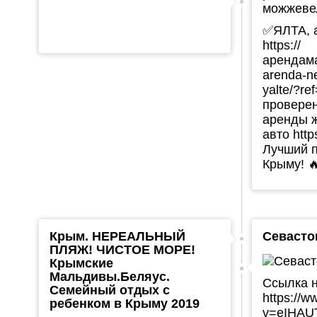
✅ЯЛТА, а
https://
арендама
arenda-ne
yalte/?re
провере
аренды 
авто http
Лучший п
Крыму! 🔥
Крым. НЕРЕАЛЬНЫЙ
Севасто
ПЛЯЖ! ЧИСТОЕ МОРЕ!
Крымские
Мальдивы.Беляус.
Ссылка н
Семейный отдых с
https://
ребенком в Крыму 2019
v=eIHAUT