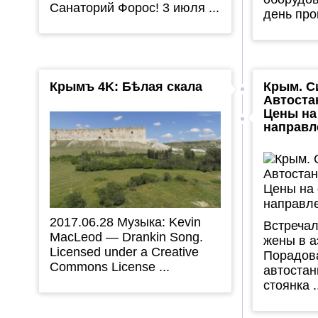
Санаторий Форос! 3 июля ...
день пров
Крымъ 4K: Бѣлая скала
Крым. С
Автоста
Цены на
направл
2017.06.28 Музыка: Kevin
Встречал
MacLeod — Drankin Song.
жены в а
Licensed under a Creative
Порадов
Commons License ...
автостан
стоянка .