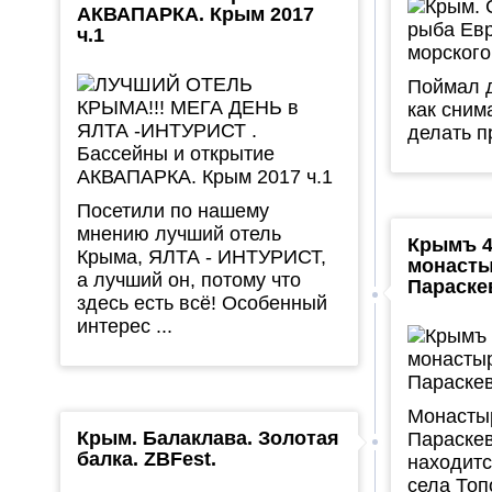
АКВАПАРКА. Крым 2017
ч.1
Поймал д
как сним
делать пр
Посетили по нашему
мнению лучший отель
Крымъ 4
Крыма, ЯЛТА - ИНТУРИСТ,
монасты
а лучший он, потому что
Параске
здесь есть всё! Особенный
интерес ...
Монасты
Крым. Балаклава. Золотая
Параске
балка. ZBFest.
находитс
села Топ