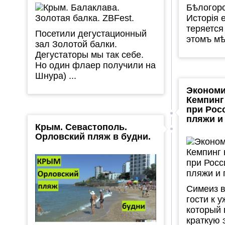
Бѣлогорс
Исторія 
теряется
Посетили дегустационный
этомъ мѣс
зал Золотой балки.
Дегустаторы мы так себе.
Но один флаер получили на
Шнура) ...
Экономи
Кемпинг
при Рос
пляжи и 
Крым. Севастополь.
Орловский пляж в будни.
Симеиз в
гости к 
который 
краткую 