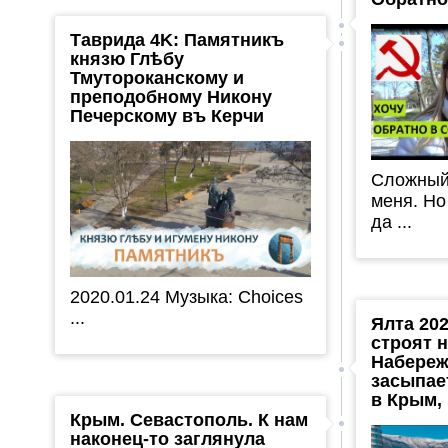
Таврида 4K: Памятникъ
князю Глѣбу
Тмутороканскому и
преподобному Никону
Печерскому въ Керчи
Сложный
меня. Но
да ...
2020.01.24 Музыка: Choices
...
Ялта 202
строят 
Набереж
засыпае
в Крым,
Крым. Севастополь. К нам
наконец-то заглянула