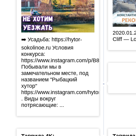
2020.01.
Cliff — Lo
➡️ Усадьба: https://hytor-
sokolinoe.ru Условия
конкурса:
https://www.instagram.com/p/B8Q2vYlJsvt/
Побывали мы в
замечательном месте, под
названием "Рыбацкий
хутор"
https://www.instagram.com/hytor_sokolinoe/
. Виды вокруг
потрясающие: ...
Таврида 4K:
Таврида