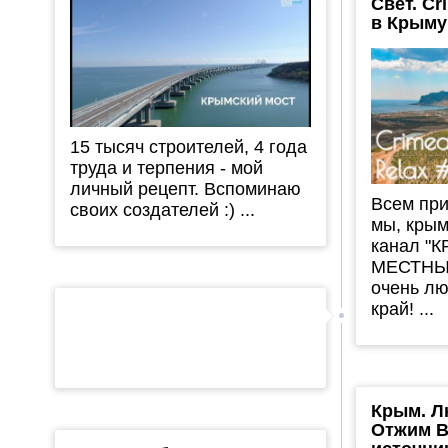
Свет. Cr
в Крыму
15 тысяч строителей, 4 года
труда и терпения - мой
личный рецепт. Вспоминаю
Всем при
своих создателей :) ...
мы, крым
канал "
МЕСТНЫХ
очень л
край! ...
Крым. Л
Отжим В