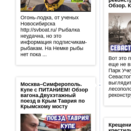
Обзор. 
Огонь-лодка, от ученых
Новосибирска
http://svboat.ru/ Рыбалка
неудачна, но это
информация подписчикам-
рыбакам. На Немке рыбы
нет пока ...
Вот это 
еще не в
Парк Учк
Севастоп
выгляди
Москва–Симферополь.
лесополо
Купе с ПИТАНИЕМ! Обзор
реконстру
вагона.Двухэтажный
поезд в Крым Таврия по
Крымскому мосту
Крещени
крестил