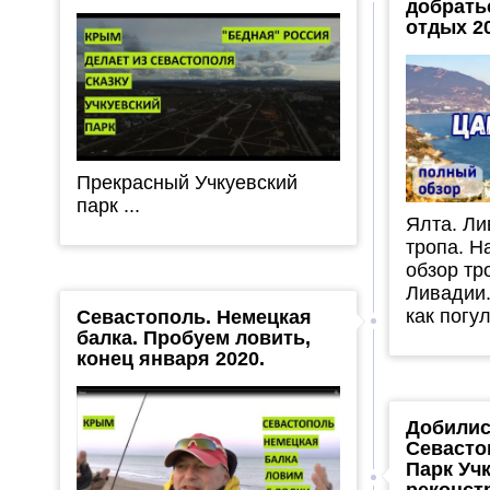
добрать
отдых 2
Прекрасный Учкуевский
парк ...
Ялта. Ли
тропа. Н
обзор тр
Ливадии.
как погу
Севастополь. Немецкая
балка. Пробуем ловить,
конец января 2020.
Добилис
Севасто
Парк Уч
реконст