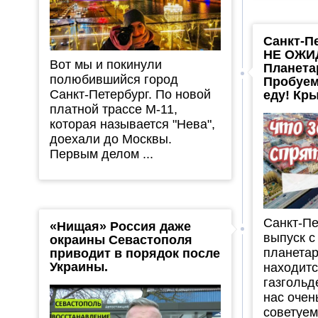
Санкт-Пе
НЕ ОЖИ
Вот мы и покинули
Планета
полюбившийся город
Пробуем
Санкт-Петербург. По новой
еду! Кр
платной трассе М-11,
которая называется "Нева",
доехали до Москвы.
Первым делом ...
Санкт-Пе
«Нищая» Россия даже
выпуск с
окраины Севастополя
планетар
приводит в порядок после
Украины.
находитс
газгольд
нас очен
советуем