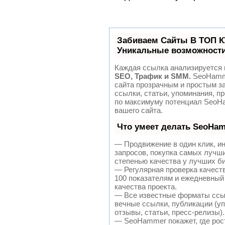
Забиваем Сайты В ТОП 
Уникальные возможност
Каждая ссылка анализируется п
SEO, Трафик и SMM.
SeoHamme
сайта прозрачным и простым з
ссылки, статьи, упоминания, п
по максимуму потенциал SeoH
вашего сайта.
Что умеет делать SeoHa
— Продвижение в один клик, и
запросов, покупка самых лучш
степенью качества у лучших б
— Регулярная проверка качест
100 показателям и ежедневный
качества проекта.
— Все известные форматы ссы
вечные ссылки, публикации (уп
отзывы, статьи, пресс-релизы).
— SeoHammer покажет, где рост