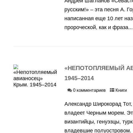
Андрей Шагланов «Севасто
русским!» – эта песня А. Г
написанная еще 10 лет наз
пророческой, как и фраза...
«НЕПОТОПЛЯЕМЫЙ АВ
1945–2014
0 комментариев
Книги
Александр Широкорад Тот,
владеет Черным морем. Эт
византийцы, генуэзцы, тур
владевшие полуостровом. В 