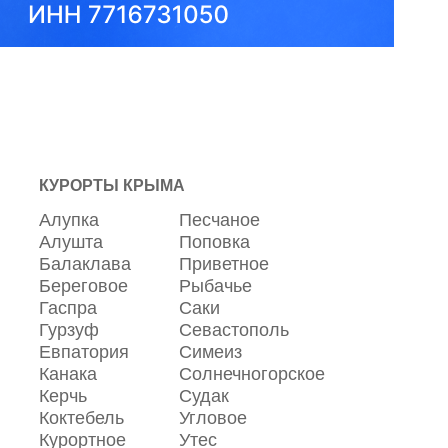
КУРОРТЫ КРЫМА
Алупка
Песчаное
Алушта
Поповка
Балаклава
Приветное
Береговое
Рыбачье
Гаспра
Саки
Гурзуф
Севастополь
Евпатория
Симеиз
Канака
Солнечногорское
Керчь
Судак
Коктебель
Угловое
Курортное
Утес