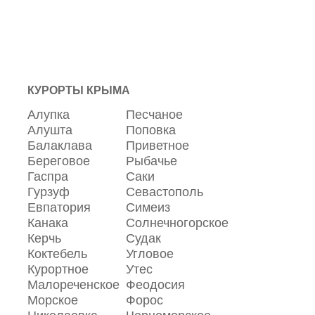
КУРОРТЫ КРЫМА
Алупка
Песчаное
Алушта
Поповка
Балаклава
Приветное
Береговое
Рыбачье
Гаспра
Саки
Гурзуф
Севастополь
Евпатория
Симеиз
Канака
Солнечногорское
Керчь
Судак
Коктебель
Угловое
Курортное
Утес
Малореченское
Феодосия
Морское
Форос