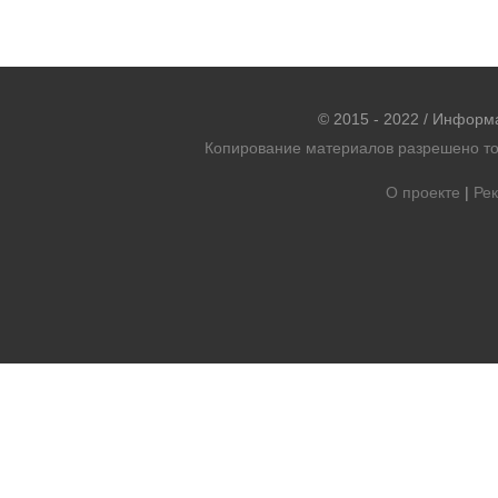
© 2015 - 2022 / Информ
Копирование материалов разрешено тол
О проекте
|
Рек