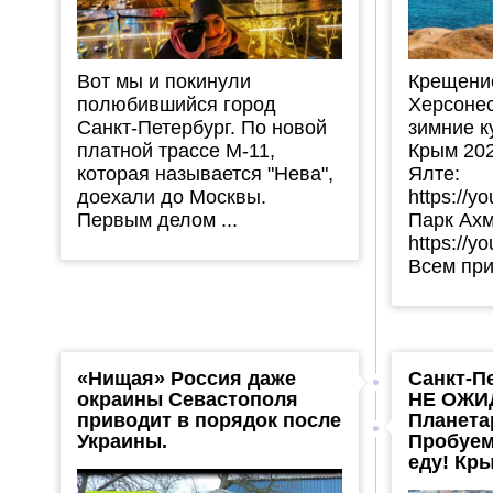
Вот мы и покинули
Крещение
полюбившийся город
Херсонес
Санкт-Петербург. По новой
зимние к
платной трассе М-11,
Крым 202
которая называется "Нева",
Ялте:
доехали до Москвы.
https://
Первым делом ...
Парк Ахм
https://y
Всем прив
«Нищая» Россия даже
Санкт-Пе
окраины Севастополя
НЕ ОЖИ
приводит в порядок после
Планета
Украины.
Пробуем
еду! Кр