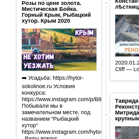
Констан
Розы по цене золота.
лѣстни
Мистическая Бойка.
Горный Крым, Рыбацкий
хутор. Крым 2020
2020.01.
Cliff — Lo
➡️ Усадьба: https://hytor-
sokolinoe.ru Условия
конкурса:
https://www.instagram.com/p/B8Q2vYlJsvt/
Таврида
Побывали мы в
Реконст
замечательном месте, под
Митрида
крупны
названием "Рыбацкий
хутор"
https://www.instagram.com/hytor_sokolinoe/
. Виды вокруг