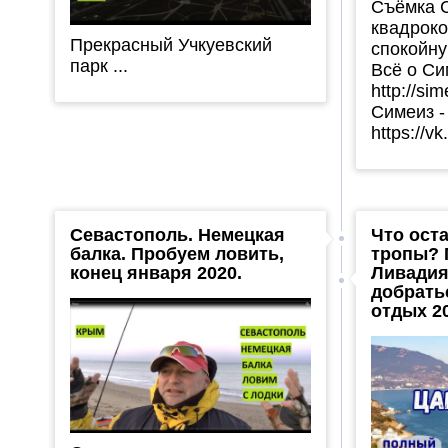
Съёмка 
квадроко
Прекрасный Учкуевский
спокойну
парк ...
Всё о Си
http://si
Симеиз -
https://vk
Севастополь. Немецкая
Что ост
балка. Пробуем ловить,
тропы? 
конец января 2020.
Ливадия
добрать
отдых 2