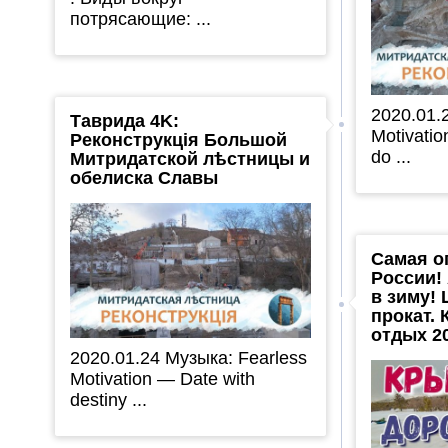
потрясающие: ...
2020.01.
Таврида 4K:
Motivati
Реконструкція Большой
do ...
Митридатской лѣстницы и
обелиска Славы
Самая о
России!
в зиму! 
прокат.
отдых 2
2020.01.24 Музыка: Fearless
Motivation — Date with
destiny ...