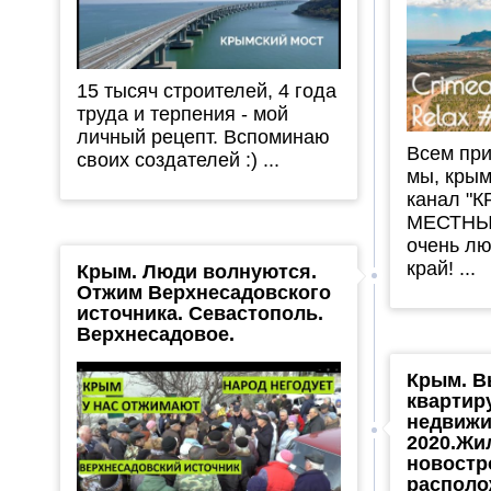
15 тысяч строителей, 4 года
труда и терпения - мой
личный рецепт. Вспоминаю
Всем при
своих создателей :) ...
мы, крым
канал "
МЕСТНЫХ
очень л
край! ...
Крым. Люди волнуются.
Отжим Верхнесадовского
источника. Севастополь.
Верхнесадовое.
Крым. 
квартир
недвижи
2020.Жи
новостр
располо