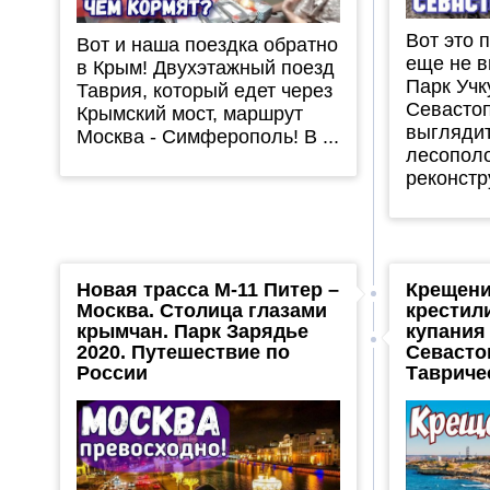
Вот это 
Вот и наша поездка обратно
еще не в
в Крым! Двухэтажный поезд
Парк Учк
Таврия, который едет через
Севастоп
Крымский мост, маршрут
выгляди
Москва - Симферополь! В ...
лесополо
реконстру
Новая трасса М-11 Питер –
Крещени
Москва. Столица глазами
крестил
крымчан. Парк Зарядье
купания 
2020. Путешествие по
Севасто
России
Тавриче