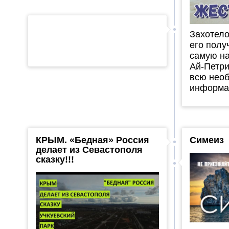
Захотело
его полу
самую н
Ай-Петри
всю нео
информац
КРЫМ. «Бедная» Россия
Симеиз
делает из Севастополя
сказку!!!