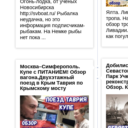
Огонь-лодка, от ученых
Новосибирска
Ялта. Ли
http://svboat.ru/ Рыбалка
тропа. Н
неудачна, но это
обзор тр
информация подписчикам-
Ливадии.
рыбакам. На Немке рыбы
как погу
нет пока ...
Добилис
Москва–Симферополь.
Севасто
Купе с ПИТАНИЕМ! Обзор
Парк Уч
вагона.Двухэтажный
реконст
поезд в Крым Таврия по
Обзор. 
Крымскому мосту