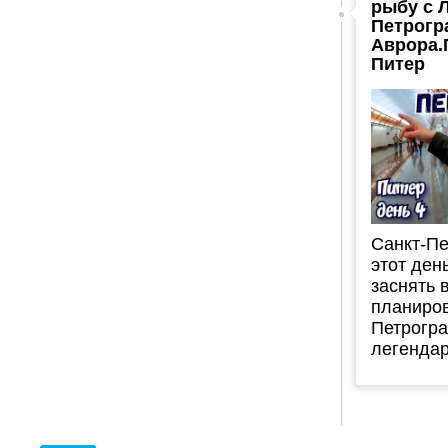
рыбу с 
Петрогр
Аврора.
Питер
Санкт-Пе
этот ден
заснять в
планиров
Петрогра
легендар