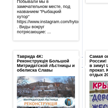
Побывали мы в
замечательном месте, под
названием "Рыбацкий
хутор"
https://www.instagram.com/hytor_sokolinoe/
. Виды вокруг
потрясающие: ...
Таврида 4K:
Самая о
Реконструкція Большой
России!
Митридатской лѣстницы и
в зиму! 
обелиска Славы
прокат.
отдых 2