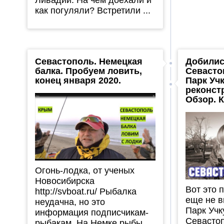
как погуляли? Встретили ...
Севастополь. Немецкая
Добилис
балка. Пробуем ловить,
Севасто
конец января 2020.
Парк Уч
реконст
Обзор. 
Огонь-лодка, от ученых
Новосибирска
Вот это 
http://svboat.ru/ Рыбалка
еще не в
неудачна, но это
Парк Учк
информация подписчикам-
Севастоп
рыбакам. На Немке рыбы