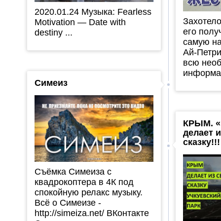
2020.01.24 Музыка: Fearless
Захотело
Motivation — Date with
его полу
destiny ...
самую н
Ай-Петри
всю нео
информац
Симеиз
КРЫМ. «
делает 
сказку!!!
Съёмка Симеиза с
квадрокоптера в 4К под
спокойную релакс музыку.
Всё о Симеизе -
http://simeiza.net/ ВКонтакте