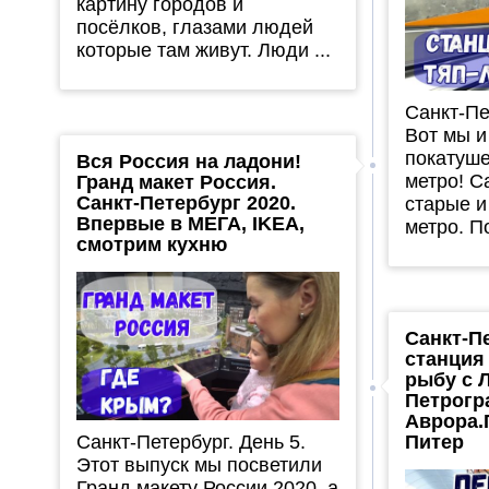
картину городов и
посёлков, глазами людей
которые там живут. Люди ...
Санкт-Пе
Вот мы и
покатуше
Вся Россия на ладони!
метро! 
Гранд макет Россия.
Санкт-Петербург 2020.
старые и
Впервые в МЕГА, IKEA,
метро. По
смотрим кухню
Санкт-П
станция
рыбу с 
Петрогр
Аврора.
Санкт-Петербург. День 5.
Питер
Этот выпуск мы посветили
Гранд макету России 2020, а