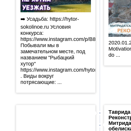
➡️ Усадьба: https://hytor-
sokolinoe.ru Условия
конкурса:
https://www.instagram.com/p/B8Q2vYlJsvt/
2020.01.
Побывали мы в
Motivati
замечательном месте, под
do ...
названием "Рыбацкий
хутор"
https://www.instagram.com/hytor_sokolinoe/
. Виды вокруг
потрясающие: ...
Таврида
Реконст
Митрида
обелиск