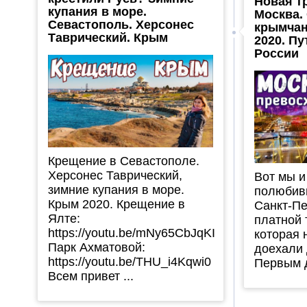
Новая тр
купания в море.
Москва.
Севастополь. Херсонес
крымчан
Таврический. Крым
2020. П
России
Крещение в Севастополе.
Херсонес Таврический,
Вот мы и
зимние купания в море.
полюбив
Крым 2020. Крещение в
Санкт-Пе
Ялте:
платной 
https://youtu.be/mNy65CbJqKI
которая 
Парк Ахматовой:
доехали 
https://youtu.be/THU_i4Kqwi0
Первым д
Всем привет ...