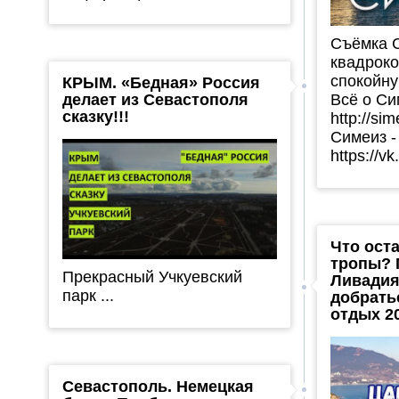
Съёмка 
квадроко
спокойну
КРЫМ. «Бедная» Россия
делает из Севастополя
Всё о Си
сказку!!!
http://si
Симеиз -
https://vk
Что ост
тропы? 
Прекрасный Учкуевский
Ливадия
парк ...
добрать
отдых 2
Севастополь. Немецкая