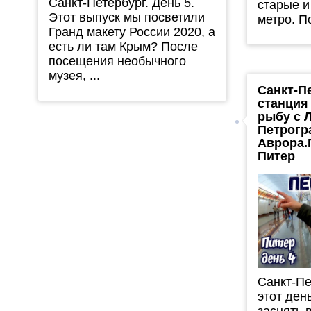
Санкт-Петербург. День 5.
старые и
Этот выпуск мы посветили
метро. По
Гранд макету России 2020, а
есть ли там Крым? После
посещения необычного
музея, ...
Санкт-П
станция
рыбу с 
Петрогр
Аврора.
Питер
Санкт-Пе
этот ден
заснять в