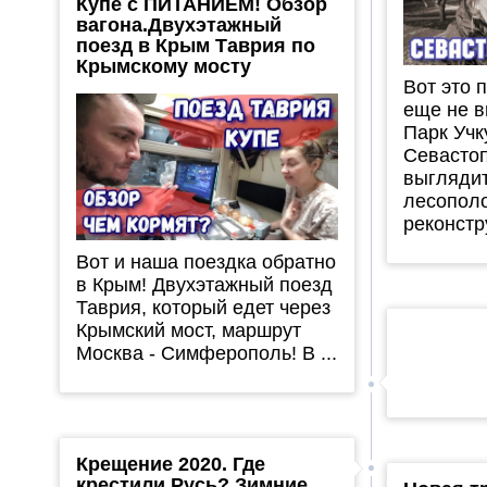
Купе с ПИТАНИЕМ! Обзор
вагона.Двухэтажный
поезд в Крым Таврия по
Крымскому мосту
Вот это 
еще не в
Парк Учк
Севастоп
выгляди
лесополо
реконстру
Вот и наша поездка обратно
в Крым! Двухэтажный поезд
Таврия, который едет через
Крымский мост, маршрут
Москва - Симферополь! В ...
Крещение 2020. Где
крестили Русь? Зимние