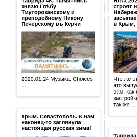
Таврида 4K: Памятникъ
Ялта 202
князю Глѣбу
строят 
Тмутороканскому и
Набереж
преподобному Никону
засыпае
Печерскому въ Керчи
в Крым,
2020.01.24 Музыка: Choices
Что же с
...
это выпу
вам, как
застройк
так же ...
Крым. Севастополь. К нам
наконец-то заглянула
настоящая русская зима!
Таврида