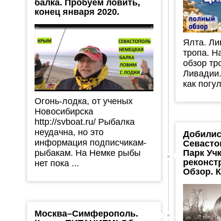
балка. Пробуем ловить,
конец января 2020.
Ялта. Ли
тропа. Н
обзор тр
Ливадии.
как погу
Огонь-лодка, от ученых
Новосибирска
http://svboat.ru/ Рыбалка
неудачна, но это
Добилис
информация подписчикам-
Севасто
рыбакам. На Немке рыбы
Парк Уч
реконст
нет пока ...
Обзор. 
Москва–Симферополь.