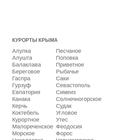
КУРОРТЫ КРЫМА
Алупка
Песчаное
Алушта
Поповка
Балаклава
Приветное
Береговое
Рыбачье
Гаспра
Саки
Гурзуф
Севастополь
Евпатория
Симеиз
Канака
Солнечногорское
Керчь
Судак
Коктебель
Угловое
Курортное
Утес
Малореченское
Феодосия
Морское
Форос