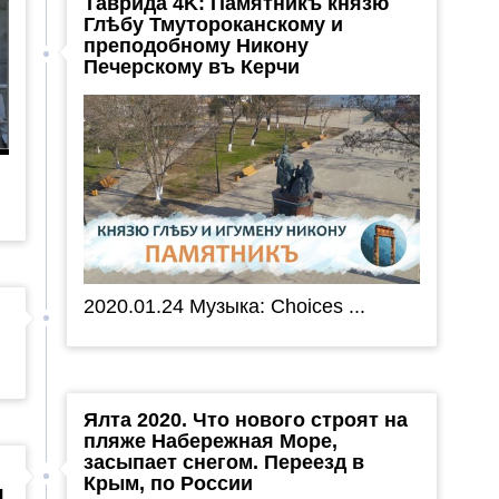
Таврида 4K: Памятникъ князю
Глѣбу Тмутороканскому и
преподобному Никону
Печерскому въ Керчи
2020.01.24 Музыка: Choices ...
Ялта 2020. Что нового строят на
пляже Набережная Море,
засыпает снегом. Переезд в
Крым, по России
я