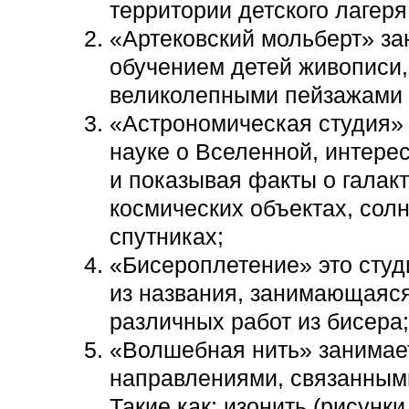
территории детского лагеря
«Артековский мольберт» за
обучением детей живописи
великолепными пейзажами 
«Астрономическая студия» 
науке о Вселенной, интере
и показывая факты о галакт
космических объектах, сол
спутниках;
«Бисероплетение» это студ
из названия, занимающаяс
различных работ из бисера
«Волшебная нить» занимае
направлениями, связанными
Такие как: изонить (рисунки