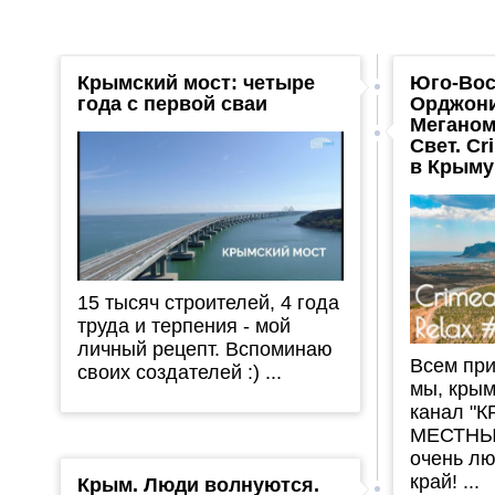
Крымский мост: четыре
Юго-Вос
года с первой сваи
Орджони
Меганом
Свет. Cr
в Крыму
15 тысяч строителей, 4 года
труда и терпения - мой
личный рецепт. Вспоминаю
Всем при
своих создателей :) ...
мы, крым
канал "
МЕСТНЫХ
очень л
край! ...
Крым. Люди волнуются.