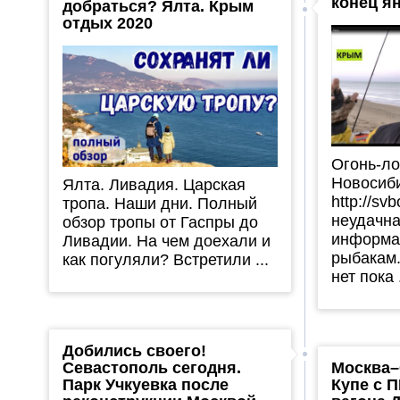
конец ян
добраться? Ялта. Крым
отдых 2020
Огонь-ло
Новосиб
Ялта. Ливадия. Царская
http://sv
тропа. Наши дни. Полный
неудачна
обзор тропы от Гаспры до
информа
Ливадии. На чем доехали и
рыбакам
как погуляли? Встретили ...
нет пока .
Добились своего!
Севастополь сегодня.
Москва
Парк Учкуевка после
Купе с 