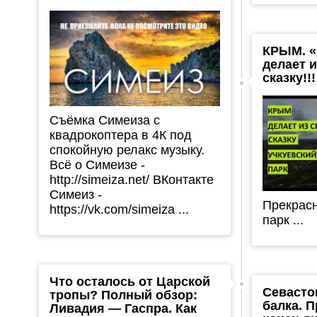
КРЫМ. «
делает 
сказку!!!
Съёмка Симеиза с
квадрокоптера в 4К под
спокойную релакс музыку.
Всё о Симеизе -
http://simeiza.net/ ВКонтакте
Симеиз -
Прекрас
https://vk.com/simeiza ...
парк ...
Что осталось от Царской
Севасто
тропы? Полный обзор:
балка. 
Ливадия — Гаспра. Как