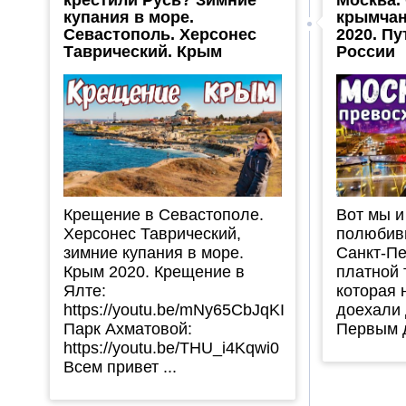
крестили Русь? Зимние
Москва.
купания в море.
крымчан
Севастополь. Херсонес
2020. П
Таврический. Крым
России
Крещение в Севастополе.
Вот мы и
Херсонес Таврический,
полюбив
зимние купания в море.
Санкт-Пе
Крым 2020. Крещение в
платной 
Ялте:
которая 
https://youtu.be/mNy65CbJqKI
доехали 
Парк Ахматовой:
Первым д
https://youtu.be/THU_i4Kqwi0
Всем привет ...