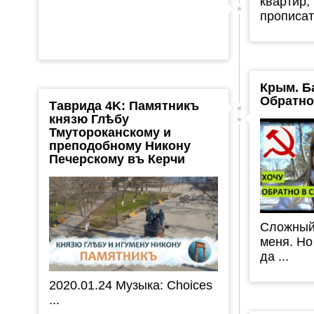
квартир,
прописать
Крым. Б
Обратно
Таврида 4K: Памятникъ
князю Глѣбу
Тмутороканскому и
преподобному Никону
Печерскому въ Керчи
Сложный
меня. Но
да ...
2020.01.24 Музыка: Choices
...