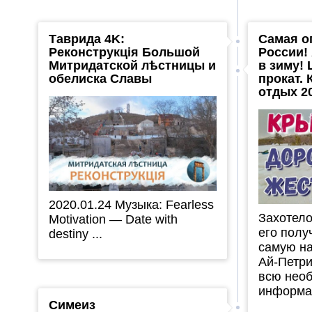
Таврида 4K:
Самая о
Реконструкція Большой
России!
Митридатской лѣстницы и
в зиму! 
обелиска Славы
прокат.
отдых 2
2020.01.24 Музыка: Fearless
Захотело
Motivation — Date with
его полу
destiny ...
самую н
Ай-Петри
всю нео
информац
Симеиз