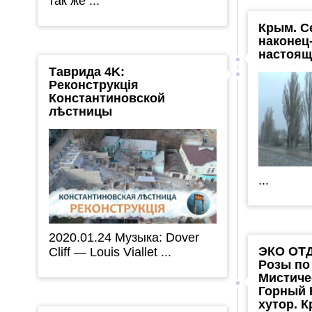
так же ...
Крым. С
наконец
настоящ
Таврида 4K:
Реконструкція
Константиновской
лѣстницы
...
2020.01.24 Музыка: Dover
ЭКО ОТ
Cliff — Louis Viallet ...
Розы по 
Мистиче
Горный 
хутор. 