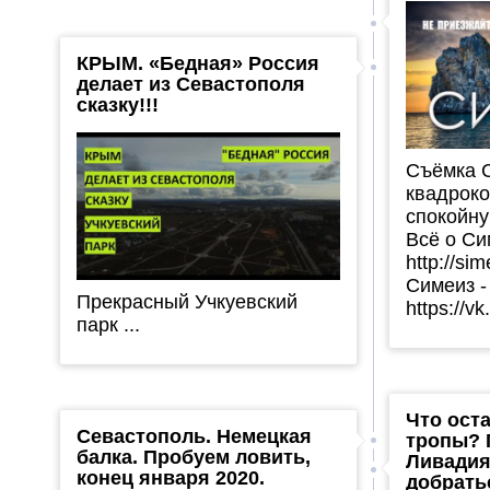
КРЫМ. «Бедная» Россия
делает из Севастополя
сказку!!!
Съёмка 
квадроко
спокойну
Всё о Си
http://si
Симеиз -
Прекрасный Учкуевский
https://vk
парк ...
Что ост
Севастополь. Немецкая
тропы? 
балка. Пробуем ловить,
Ливадия
конец января 2020.
добрать