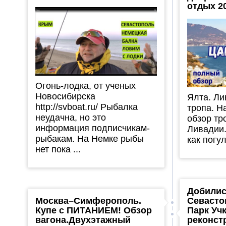
отдых 2
Огонь-лодка, от ученых
Новосибирска
Ялта. Ли
http://svboat.ru/ Рыбалка
тропа. Н
неудачна, но это
обзор тр
информация подписчикам-
Ливадии.
рыбакам. На Немке рыбы
как погу
нет пока ...
Добилис
Москва–Симферополь.
Севасто
Купе с ПИТАНИЕМ! Обзор
Парк Уч
вагона.Двухэтажный
реконст