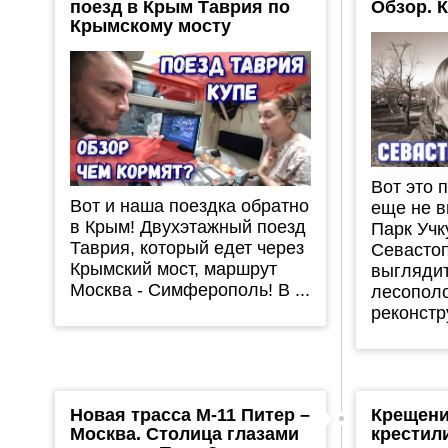
поезд в Крым Таврия по
Обзор. 
Крымскому мосту
Вот это 
Вот и наша поездка обратно
еще не в
в Крым! Двухэтажный поезд
Парк Учк
Таврия, который едет через
Севастоп
Крымский мост, маршрут
выгляди
Москва - Симферополь! В ...
лесополо
реконстру
Новая трасса М-11 Питер –
Крещени
Москва. Столица глазами
крестил