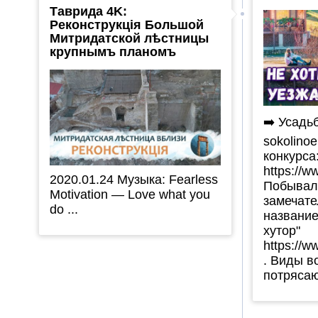
Таврида 4K:
Реконструкція Большой
Митридатской лѣстницы
крупнымъ планомъ
➡️ Усадьб
sokolino
конкурса
https://
2020.01.24 Музыка: Fearless
Побывал
Motivation — Love what you
замечате
do ...
названи
хутор"
https://w
. Виды в
потрясаю